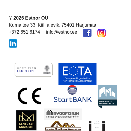
© 2026 Estnor OÜ
Kurna tee 33, Kiili alevik, 75401 Harjumaa
+372 651 6174
info@estnor.ee