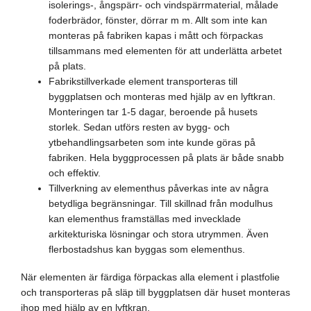
isolerings-, ångspärr- och vindspärrmaterial, målade
foderbrädor, fönster, dörrar m m. Allt som inte kan
monteras på fabriken kapas i mått och förpackas
tillsammans med elementen för att underlätta arbetet
på plats.
Fabrikstillverkade element transporteras till
byggplatsen och monteras med hjälp av en lyftkran.
Monteringen tar 1-5 dagar, beroende på husets
storlek. Sedan utförs resten av bygg- och
ytbehandlingsarbeten som inte kunde göras på
fabriken. Hela byggprocessen på plats är både snabb
och effektiv.
Tillverkning av elementhus påverkas inte av några
betydliga begränsningar. Till skillnad från modulhus
kan elementhus framställas med invecklade
arkitekturiska lösningar och stora utrymmen. Även
flerbostadshus kan byggas som elementhus.
När elementen är färdiga förpackas alla element i plastfolie
och transporteras på släp till byggplatsen där huset monteras
ihop med hjälp av en lyftkran.