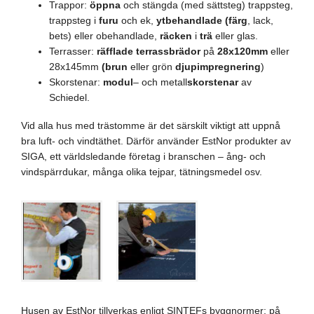
Trappor:
öppna
och stängda (med sättsteg) trappsteg,
trappsteg i
furu
och ek,
ytbehandlade (färg
, lack,
bets) eller obehandlade,
räcken
i
trä
eller glas.
Terrasser:
räfflade terrassbrädor
på
28x120mm
eller
28x145mm
(brun
eller grön
djupimpregnering
)
Skorstenar:
modul
– och metall
skorstenar
av
Schiedel.
Vid alla hus med trästomme är det särskilt viktigt att uppnå
bra luft- och vindtäthet. Därför använder EstNor produkter av
SIGA, ett världsledande företag i branschen – ång- och
vindspärrdukar, många olika tejpar, tätningsmedel osv.
Husen av EstNor tillverkas enligt SINTEFs byggnormer; på