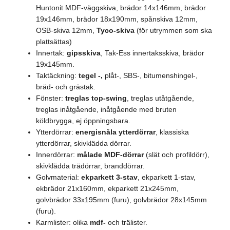
Huntonit MDF-väggskiva, brädor 14x146mm, brädor
19x146mm, brädor 18x190mm, spånskiva 12mm,
OSB-skiva 12mm,
Tyco-skiva
(för utrymmen som ska
plattsättas)
Innertak:
gipsskiva
, Tak-Ess innertaksskiva, brädor
19x145mm.
Taktäckning:
tegel -,
plåt-, SBS-, bitumenshingel-,
bräd- och grästak.
Fönster:
treglas top-swing
, treglas utåtgående,
treglas inåtgående, inåtgående med bruten
köldbrygga, ej öppningsbara.
Ytterdörrar:
energisnåla ytterdörrar
, klassiska
ytterdörrar, skivklädda dörrar.
Innerdörrar:
målade MDF-dörrar
(slät och profildörr),
skivklädda trädörrar, branddörrar.
Golvmaterial:
ekparkett 3-stav
, ekparkett 1-stav,
ekbrädor 21x160mm, ekparkett 21x245mm,
golvbrädor 33x195mm (furu), golvbrädor 28x145mm
(furu).
Karmlister: olika
mdf-
och trälister.