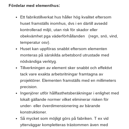
Fördelar med elementhus:
Ett fabrikstillverkat hus håller hög kvalitet eftersom
huset framställs inomhus, dvs i en därtill avsedd
kontrollerad miljö, utan risk för skador eller
obekvämhet pga väderförhållanden (regn, snö, vind,
temperatur osv).
Huset kan uppföras snabbt eftersom elementen
monteras på särskilda arbetsbord utrustade med
nödvändiga verktyg.
Tillverkningen av element sker snabbt och effektivt
tack vare exakta arbetsritningar framtagna av
projektörer. Elementen framställs med en millimeters
precision.
Ingenjörer utför hållfasthetsberäkningar i enlighet med
lokalt gällande normer vilket eliminerar risken för
under- eller överdimensionering av bärande
konstruktioner.
Så mycket som möjligt görs på fabriken. T ex vid
ytterväggar kompletteras trästommen även med